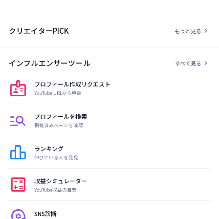
クリエイターPICK
chevron_right
もっと見る
インフルエンサーツール
chevron_right
すべて見る
badge
プロフィール作成リクエスト
YouTube URLから申請
manage_search
プロフィールを検索
掲載済みページを確認
leaderboard
ランキング
伸びている人を発見
calculate
収益シミュレーター
YouTube収益の目安
psychology
SNS診断