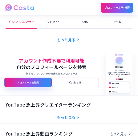
プロフィールを検索
Castaメディア
インフルエンサー
VTuber
SNS
コラム
chevron_right
もっと見る
アカウント作成不要で利用可能
自分のプロフィールページを検索
田中 結衣
@yui_tanaka
作らなくていい、そのまま使えるプロフィール
美容とライフスタイルを発信していま
す。コスメ、カフェ、旅行が大好きで
す。
プロフィールを検索
Castaとは
Instagram
›
YouTube
›
TikTok
›
X (Twitter)
›
公式サイト
›
YouTube 急上昇クリエイターランキング
chevron_right
もっと見る
YouTube 急上昇動画ランキング
chevron_right
もっと見る