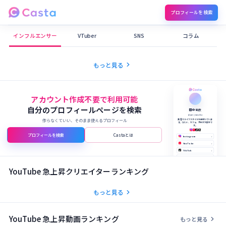
プロフィールを検索
Castaメディア
インフルエンサー
VTuber
SNS
コラム
chevron_right
もっと見る
アカウント作成不要で利用可能
自分のプロフィールページを検索
田中 結衣
@yui_tanaka
作らなくていい、そのまま使えるプロフィール
美容とライフスタイルを発信していま
す。コスメ、カフェ、旅行が大好きで
す。
プロフィールを検索
Castaとは
Instagram
›
YouTube
›
TikTok
›
X (Twitter)
›
公式サイト
›
YouTube 急上昇クリエイターランキング
chevron_right
もっと見る
YouTube 急上昇動画ランキング
chevron_right
もっと見る