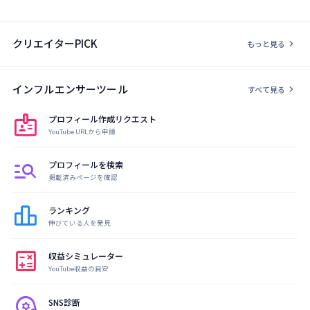
クリエイターPICK
chevron_right
もっと見る
インフルエンサーツール
chevron_right
すべて見る
badge
プロフィール作成リクエスト
YouTube URLから申請
manage_search
プロフィールを検索
掲載済みページを確認
leaderboard
ランキング
伸びている人を発見
calculate
収益シミュレーター
YouTube収益の目安
psychology
SNS診断