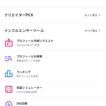
クリエイターPICK
chevron_right
もっと見る
インフルエンサーツール
chevron_right
すべて見る
badge
プロフィール作成リクエスト
YouTube URLから申請
manage_search
プロフィールを検索
掲載済みページを確認
leaderboard
ランキング
伸びている人を発見
calculate
収益シミュレーター
YouTube収益の目安
psychology
SNS診断