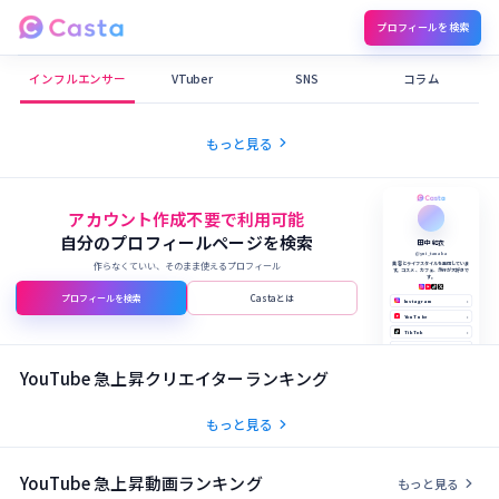
プロフィールを検索
Castaメディア
インフルエンサー
VTuber
SNS
コラム
chevron_right
もっと見る
アカウント作成不要で利用可能
自分のプロフィールページを検索
田中 結衣
@yui_tanaka
作らなくていい、そのまま使えるプロフィール
美容とライフスタイルを発信していま
す。コスメ、カフェ、旅行が大好きで
す。
プロフィールを検索
Castaとは
Instagram
›
YouTube
›
TikTok
›
X (Twitter)
›
公式サイト
›
YouTube 急上昇クリエイターランキング
chevron_right
もっと見る
YouTube 急上昇動画ランキング
chevron_right
もっと見る