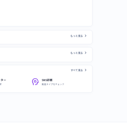
chevron_right
もっと見る
chevron_right
もっと見る
chevron_right
すべて見る
psychology
ーター
SNS診断
安
発信タイプをチェック