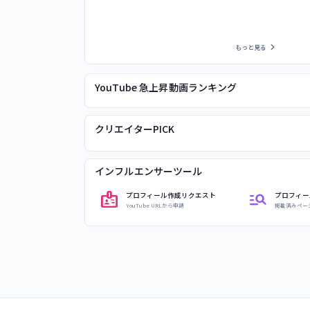
chevron_right
もっと見る
YouTube 急上昇動画ランキング
クリエイターPICK
インフルエンサーツール
badge
manage_search
プロフィール作成リクエスト
プロフィー
YouTube URLから申請
掲載済みペー