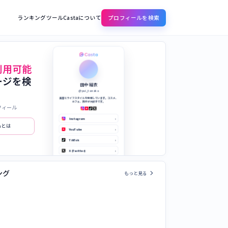
ランキング
ツール
Castaについて
プロフィールを検索
利用可能
ージを検
田中 結衣
@yui_tanaka
美容とライフスタイルを発信しています。コスメ、
カフェ、旅行が大好きです。
フィール
Instagram
›
taとは
YouTube
›
TikTok
›
X (Twitter)
›
公式サイト
›
chevron_right
ング
もっと見る