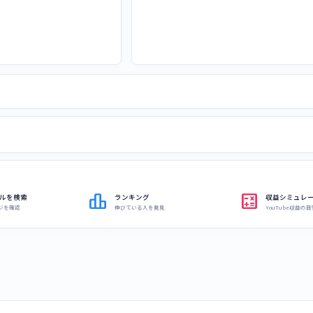
leaderboard
calculate
ルを検索
ランキング
収益シミュレ
ジを確認
伸びている人を発見
YouTube収益の目