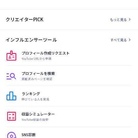
クリエイターPICK
chevron_right
もっと見る
インフルエンサーツール
chevron_right
すべて見る
badge
プロフィール作成リクエスト
YouTube URLから申請
manage_search
プロフィールを検索
掲載済みページを確認
leaderboard
ランキング
伸びている人を発見
calculate
収益シミュレーター
YouTube収益の目安
psychology
SNS診断