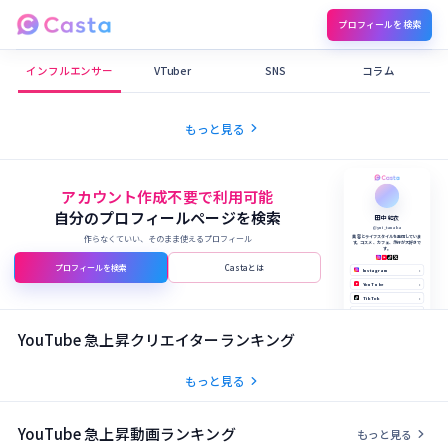
プロフィールを検索
Castaメディア
インフルエンサー
VTuber
SNS
コラム
chevron_right
もっと見る
アカウント作成不要で利用可能
自分のプロフィールページを検索
田中 結衣
@yui_tanaka
作らなくていい、そのまま使えるプロフィール
美容とライフスタイルを発信していま
す。コスメ、カフェ、旅行が大好きで
す。
プロフィールを検索
Castaとは
Instagram
›
YouTube
›
TikTok
›
X (Twitter)
›
公式サイト
›
YouTube 急上昇クリエイターランキング
chevron_right
もっと見る
YouTube 急上昇動画ランキング
chevron_right
もっと見る