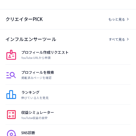
クリエイターPICK
chevron_right
もっと見る
インフルエンサーツール
chevron_right
すべて見る
badge
プロフィール作成リクエスト
YouTube URLから申請
manage_search
プロフィールを検索
掲載済みページを確認
leaderboard
ランキング
伸びている人を発見
calculate
収益シミュレーター
YouTube収益の目安
psychology
SNS診断