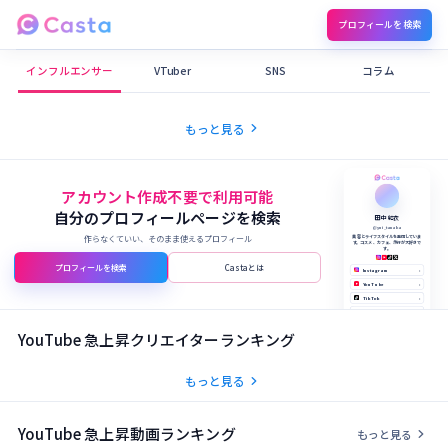
プロフィールを検索
Castaメディア
インフルエンサー
VTuber
SNS
コラム
chevron_right
もっと見る
アカウント作成不要で利用可能
自分のプロフィールページを検索
田中 結衣
@yui_tanaka
作らなくていい、そのまま使えるプロフィール
美容とライフスタイルを発信していま
す。コスメ、カフェ、旅行が大好きで
す。
プロフィールを検索
Castaとは
Instagram
›
YouTube
›
TikTok
›
X (Twitter)
›
公式サイト
›
YouTube 急上昇クリエイターランキング
chevron_right
もっと見る
YouTube 急上昇動画ランキング
chevron_right
もっと見る