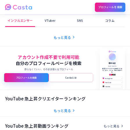
プロフィールを検索
Castaメディア
インフルエンサー
VTuber
SNS
コラム
chevron_right
もっと見る
アカウント作成不要で利用可能
自分のプロフィールページを検索
田中 結衣
@yui_tanaka
作らなくていい、そのまま使えるプロフィール
美容とライフスタイルを発信していま
す。コスメ、カフェ、旅行が大好きで
す。
プロフィールを検索
Castaとは
Instagram
›
YouTube
›
TikTok
›
X (Twitter)
›
公式サイト
›
YouTube 急上昇クリエイターランキング
chevron_right
もっと見る
YouTube 急上昇動画ランキング
chevron_right
もっと見る