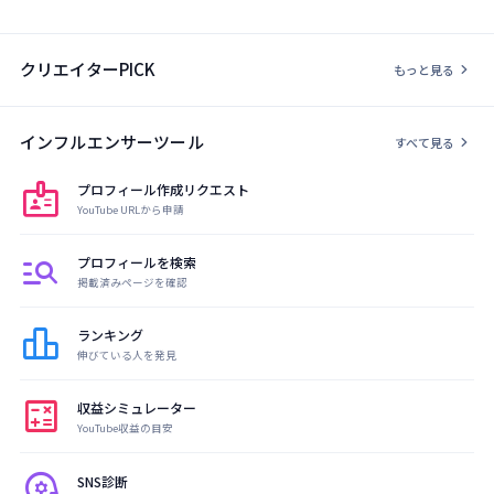
クリエイターPICK
chevron_right
もっと見る
インフルエンサーツール
chevron_right
すべて見る
badge
プロフィール作成リクエスト
YouTube URLから申請
manage_search
プロフィールを検索
掲載済みページを確認
leaderboard
ランキング
伸びている人を発見
calculate
収益シミュレーター
YouTube収益の目安
psychology
SNS診断