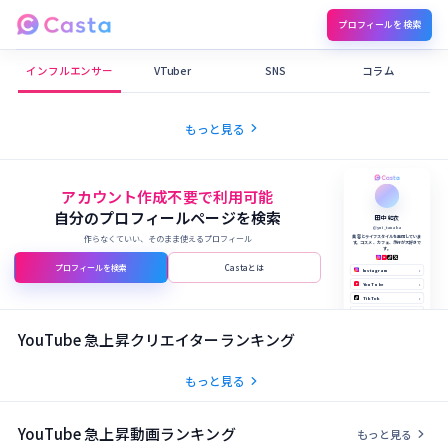
プロフィールを検索
Castaメディア
インフルエンサー
VTuber
SNS
コラム
chevron_right
もっと見る
アカウント作成不要で利用可能
自分のプロフィールページを検索
田中 結衣
@yui_tanaka
作らなくていい、そのまま使えるプロフィール
美容とライフスタイルを発信していま
す。コスメ、カフェ、旅行が大好きで
す。
プロフィールを検索
Castaとは
Instagram
›
YouTube
›
TikTok
›
X (Twitter)
›
公式サイト
›
YouTube 急上昇クリエイターランキング
chevron_right
もっと見る
YouTube 急上昇動画ランキング
chevron_right
もっと見る