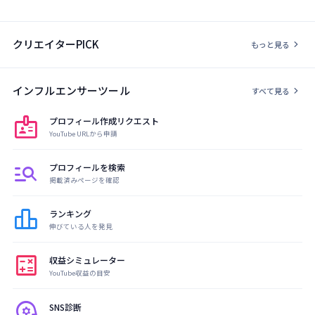
クリエイターPICK
chevron_right
もっと見る
インフルエンサーツール
chevron_right
すべて見る
badge
プロフィール作成リクエスト
YouTube URLから申請
manage_search
プロフィールを検索
掲載済みページを確認
leaderboard
ランキング
伸びている人を発見
calculate
収益シミュレーター
YouTube収益の目安
psychology
SNS診断