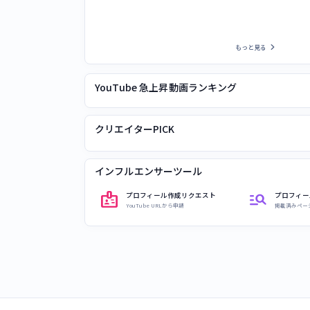
chevron_right
もっと見る
YouTube 急上昇動画ランキング
クリエイターPICK
インフルエンサーツール
badge
manage_search
プロフィール作成リクエスト
プロフィー
YouTube URLから申請
掲載済みペー