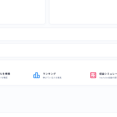
leaderboard
calculate
ルを検索
ランキング
収益シミュレ
ジを確認
伸びている人を発見
YouTube収益の目