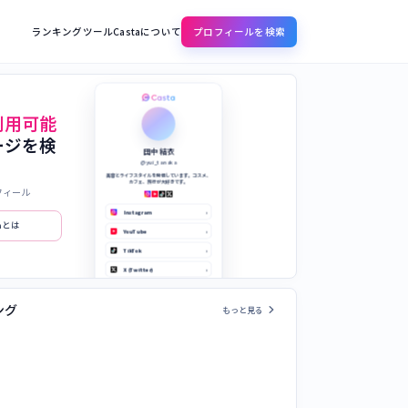
ランキング
ツール
Castaについて
プロフィールを検索
利用可能
ージを検
田中 結衣
@yui_tanaka
美容とライフスタイルを発信しています。コスメ、
カフェ、旅行が大好きです。
フィール
Instagram
›
taとは
YouTube
›
TikTok
›
X (Twitter)
›
公式サイト
›
chevron_right
ング
もっと見る