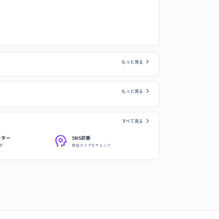
chevron_right
もっと見る
chevron_right
もっと見る
chevron_right
すべて見る
psychology
ーター
SNS診断
安
発信タイプをチェック