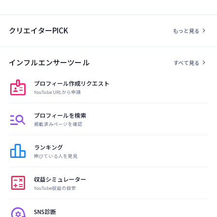
クリエイターPICK
chevron_right
もっと見る
インフルエンサーツール
chevron_right
すべて見る
badge
プロフィール作成リクエスト
YouTube URLから申請
manage_search
プロフィールを検索
掲載済みページを確認
leaderboard
ランキング
伸びている人を発見
calculate
収益シミュレーター
YouTube収益の目安
psychology
SNS診断