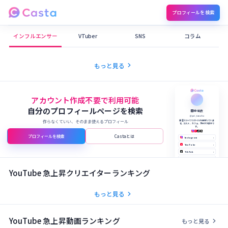
プロフィールを検索
Castaメディア
インフルエンサー
VTuber
SNS
コラム
chevron_right
もっと見る
アカウント作成不要で利用可能
自分のプロフィールページを検索
田中 結衣
@yui_tanaka
作らなくていい、そのまま使えるプロフィール
美容とライフスタイルを発信していま
す。コスメ、カフェ、旅行が大好きで
す。
プロフィールを検索
Castaとは
Instagram
›
YouTube
›
TikTok
›
X (Twitter)
›
公式サイト
›
YouTube 急上昇クリエイターランキング
chevron_right
もっと見る
YouTube 急上昇動画ランキング
chevron_right
もっと見る