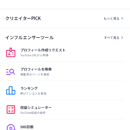
クリエイターPICK
chevron_right
もっと見る
インフルエンサーツール
chevron_right
すべて見る
badge
プロフィール作成リクエスト
YouTube URLから申請
manage_search
プロフィールを検索
掲載済みページを確認
leaderboard
ランキング
伸びている人を発見
calculate
収益シミュレーター
YouTube収益の目安
psychology
SNS診断