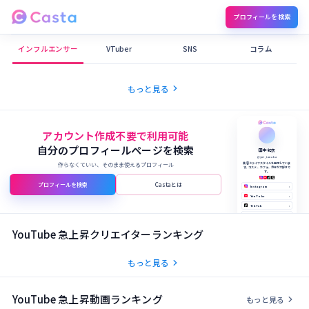
プロフィールを検索
Castaメディア
インフルエンサー
VTuber
SNS
コラム
chevron_right
もっと見る
アカウント作成不要で利用可能
自分のプロフィールページを検索
田中 結衣
@yui_tanaka
作らなくていい、そのまま使えるプロフィール
美容とライフスタイルを発信していま
す。コスメ、カフェ、旅行が大好きで
す。
プロフィールを検索
Castaとは
Instagram
›
YouTube
›
TikTok
›
X (Twitter)
›
公式サイト
›
YouTube 急上昇クリエイターランキング
chevron_right
もっと見る
YouTube 急上昇動画ランキング
chevron_right
もっと見る