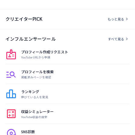
クリエイターPICK
chevron_right
もっと見る
インフルエンサーツール
chevron_right
すべて見る
badge
プロフィール作成リクエスト
YouTube URLから申請
manage_search
プロフィールを検索
掲載済みページを確認
leaderboard
ランキング
伸びている人を発見
calculate
収益シミュレーター
YouTube収益の目安
psychology
SNS診断