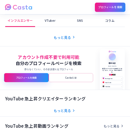
プロフィールを検索
Castaメディア
インフルエンサー
VTuber
SNS
コラム
chevron_right
もっと見る
アカウント作成不要で利用可能
自分のプロフィールページを検索
田中 結衣
@yui_tanaka
作らなくていい、そのまま使えるプロフィール
美容とライフスタイルを発信していま
す。コスメ、カフェ、旅行が大好きで
す。
プロフィールを検索
Castaとは
Instagram
›
YouTube
›
TikTok
›
X (Twitter)
›
公式サイト
›
YouTube 急上昇クリエイターランキング
chevron_right
もっと見る
YouTube 急上昇動画ランキング
chevron_right
もっと見る