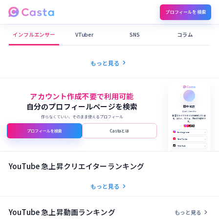
プロフィールを検索
Castaメディア
インフルエンサー
VTuber
SNS
コラム
chevron_right
もっと見る
アカウント作成不要で利用可能
自分のプロフィールページを検索
田中 結衣
@yui_tanaka
作らなくていい、そのまま使えるプロフィール
美容とライフスタイルを発信していま
す。コスメ、カフェ、旅行が大好きで
す。
プロフィールを検索
Castaとは
Instagram
›
YouTube
›
TikTok
›
X (Twitter)
›
公式サイト
›
YouTube 急上昇クリエイターランキング
chevron_right
もっと見る
YouTube 急上昇動画ランキング
chevron_right
もっと見る