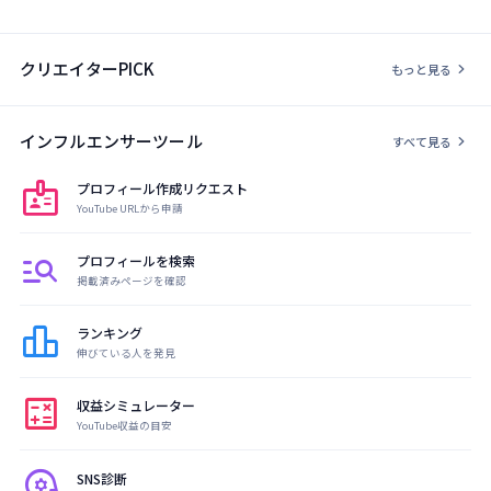
クリエイターPICK
chevron_right
もっと見る
インフルエンサーツール
chevron_right
すべて見る
badge
プロフィール作成リクエスト
YouTube URLから申請
manage_search
プロフィールを検索
掲載済みページを確認
leaderboard
ランキング
伸びている人を発見
calculate
収益シミュレーター
YouTube収益の目安
psychology
SNS診断