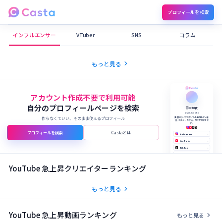
プロフィールを検索
Castaメディア
インフルエンサー
VTuber
SNS
コラム
chevron_right
もっと見る
アカウント作成不要で利用可能
自分のプロフィールページを検索
田中 結衣
@yui_tanaka
作らなくていい、そのまま使えるプロフィール
美容とライフスタイルを発信していま
す。コスメ、カフェ、旅行が大好きで
す。
プロフィールを検索
Castaとは
Instagram
›
YouTube
›
TikTok
›
X (Twitter)
›
公式サイト
›
YouTube 急上昇クリエイターランキング
chevron_right
もっと見る
YouTube 急上昇動画ランキング
chevron_right
もっと見る