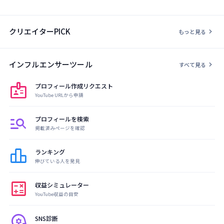
クリエイターPICK
chevron_right
もっと見る
インフルエンサーツール
chevron_right
すべて見る
badge
プロフィール作成リクエスト
YouTube URLから申請
manage_search
プロフィールを検索
掲載済みページを確認
leaderboard
ランキング
伸びている人を発見
calculate
収益シミュレーター
YouTube収益の目安
psychology
SNS診断