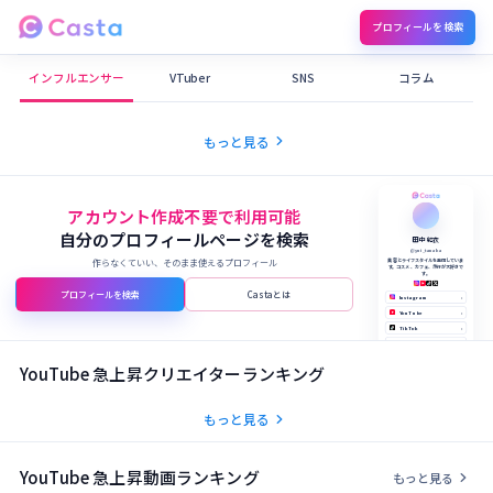
プロフィールを検索
Castaメディア
インフルエンサー
VTuber
SNS
コラム
chevron_right
もっと見る
アカウント作成不要で利用可能
自分のプロフィールページを検索
田中 結衣
@yui_tanaka
作らなくていい、そのまま使えるプロフィール
美容とライフスタイルを発信していま
す。コスメ、カフェ、旅行が大好きで
す。
プロフィールを検索
Castaとは
Instagram
›
YouTube
›
TikTok
›
X (Twitter)
›
公式サイト
›
YouTube 急上昇クリエイターランキング
chevron_right
もっと見る
YouTube 急上昇動画ランキング
chevron_right
もっと見る