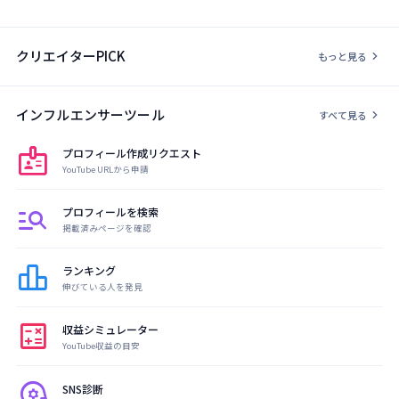
クリエイターPICK
chevron_right
もっと見る
インフルエンサーツール
chevron_right
すべて見る
badge
プロフィール作成リクエスト
YouTube URLから申請
manage_search
プロフィールを検索
掲載済みページを確認
leaderboard
ランキング
伸びている人を発見
calculate
収益シミュレーター
YouTube収益の目安
psychology
SNS診断