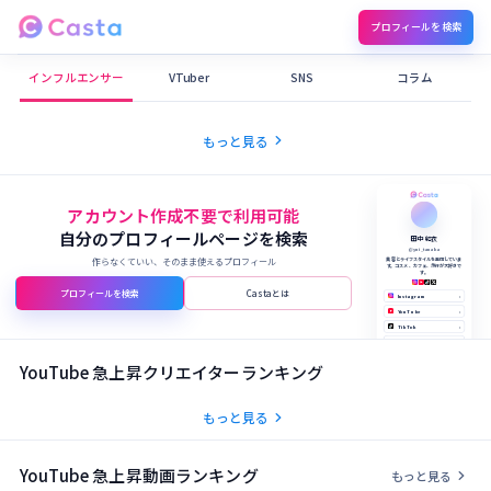
プロフィールを検索
Castaメディア
インフルエンサー
VTuber
SNS
コラム
chevron_right
もっと見る
アカウント作成不要で利用可能
自分のプロフィールページを検索
田中 結衣
@yui_tanaka
作らなくていい、そのまま使えるプロフィール
美容とライフスタイルを発信していま
す。コスメ、カフェ、旅行が大好きで
す。
プロフィールを検索
Castaとは
Instagram
›
YouTube
›
TikTok
›
X (Twitter)
›
公式サイト
›
YouTube 急上昇クリエイターランキング
chevron_right
もっと見る
YouTube 急上昇動画ランキング
chevron_right
もっと見る