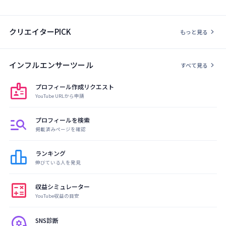
クリエイターPICK
chevron_right
もっと見る
インフルエンサーツール
chevron_right
すべて見る
badge
プロフィール作成リクエスト
YouTube URLから申請
manage_search
プロフィールを検索
掲載済みページを確認
leaderboard
ランキング
伸びている人を発見
calculate
収益シミュレーター
YouTube収益の目安
psychology
SNS診断