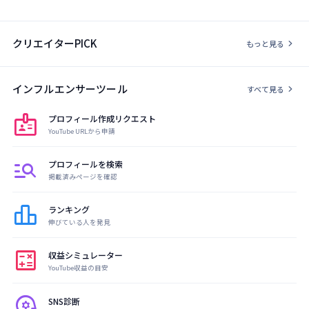
クリエイターPICK
chevron_right
もっと見る
インフルエンサーツール
chevron_right
すべて見る
badge
プロフィール作成リクエスト
YouTube URLから申請
manage_search
プロフィールを検索
掲載済みページを確認
leaderboard
ランキング
伸びている人を発見
calculate
収益シミュレーター
YouTube収益の目安
psychology
SNS診断