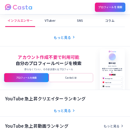
プロフィールを検索
Castaメディア
インフルエンサー
VTuber
SNS
コラム
chevron_right
もっと見る
アカウント作成不要で利用可能
自分のプロフィールページを検索
田中 結衣
@yui_tanaka
作らなくていい、そのまま使えるプロフィール
美容とライフスタイルを発信していま
す。コスメ、カフェ、旅行が大好きで
す。
プロフィールを検索
Castaとは
Instagram
›
YouTube
›
TikTok
›
X (Twitter)
›
公式サイト
›
YouTube 急上昇クリエイターランキング
chevron_right
もっと見る
YouTube 急上昇動画ランキング
chevron_right
もっと見る