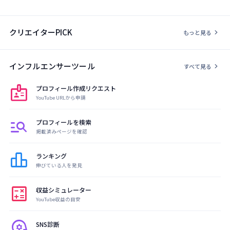
クリエイターPICK
chevron_right
もっと見る
インフルエンサーツール
chevron_right
すべて見る
badge
プロフィール作成リクエスト
YouTube URLから申請
manage_search
プロフィールを検索
掲載済みページを確認
leaderboard
ランキング
伸びている人を発見
calculate
収益シミュレーター
YouTube収益の目安
psychology
SNS診断