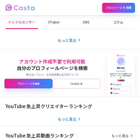
プロフィールを検索
Castaメディア
インフルエンサー
VTuber
SNS
コラム
chevron_right
もっと見る
アカウント作成不要で利用可能
自分のプロフィールページを検索
田中 結衣
@yui_tanaka
作らなくていい、そのまま使えるプロフィール
美容とライフスタイルを発信していま
す。コスメ、カフェ、旅行が大好きで
す。
プロフィールを検索
Castaとは
Instagram
›
YouTube
›
TikTok
›
X (Twitter)
›
公式サイト
›
YouTube 急上昇クリエイターランキング
chevron_right
もっと見る
YouTube 急上昇動画ランキング
chevron_right
もっと見る