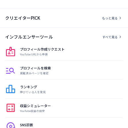
クリエイターPICK
chevron_right
もっと見る
インフルエンサーツール
chevron_right
すべて見る
badge
プロフィール作成リクエスト
YouTube URLから申請
manage_search
プロフィールを検索
掲載済みページを確認
leaderboard
ランキング
伸びている人を発見
calculate
収益シミュレーター
YouTube収益の目安
psychology
SNS診断