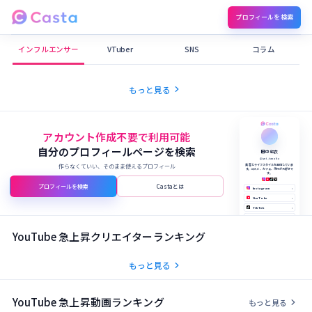
プロフィールを検索
Castaメディア
インフルエンサー
VTuber
SNS
コラム
chevron_right
もっと見る
アカウント作成不要で利用可能
自分のプロフィールページを検索
田中 結衣
@yui_tanaka
作らなくていい、そのまま使えるプロフィール
美容とライフスタイルを発信していま
す。コスメ、カフェ、旅行が大好きで
す。
プロフィールを検索
Castaとは
Instagram
›
YouTube
›
TikTok
›
X (Twitter)
›
公式サイト
›
YouTube 急上昇クリエイターランキング
chevron_right
もっと見る
YouTube 急上昇動画ランキング
chevron_right
もっと見る