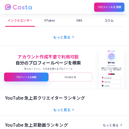
プロフィールを検索
Castaメディア
インフルエンサー
VTuber
SNS
コラム
chevron_right
もっと見る
アカウント作成不要で利用可能
自分のプロフィールページを検索
田中 結衣
@yui_tanaka
作らなくていい、そのまま使えるプロフィール
美容とライフスタイルを発信していま
す。コスメ、カフェ、旅行が大好きで
す。
プロフィールを検索
Castaとは
Instagram
›
YouTube
›
TikTok
›
X (Twitter)
›
公式サイト
›
YouTube 急上昇クリエイターランキング
chevron_right
もっと見る
YouTube 急上昇動画ランキング
chevron_right
もっと見る