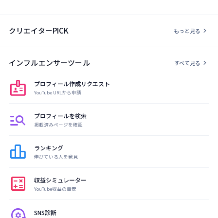
クリエイターPICK
chevron_right
もっと見る
インフルエンサーツール
chevron_right
すべて見る
badge
プロフィール作成リクエスト
YouTube URLから申請
manage_search
プロフィールを検索
掲載済みページを確認
leaderboard
ランキング
伸びている人を発見
calculate
収益シミュレーター
YouTube収益の目安
psychology
SNS診断