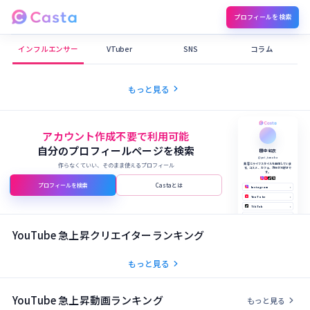
プロフィールを検索
Castaメディア
インフルエンサー
VTuber
SNS
コラム
chevron_right
もっと見る
アカウント作成不要で利用可能
自分のプロフィールページを検索
田中 結衣
@yui_tanaka
作らなくていい、そのまま使えるプロフィール
美容とライフスタイルを発信していま
す。コスメ、カフェ、旅行が大好きで
す。
プロフィールを検索
Castaとは
Instagram
›
YouTube
›
TikTok
›
X (Twitter)
›
公式サイト
›
YouTube 急上昇クリエイターランキング
chevron_right
もっと見る
YouTube 急上昇動画ランキング
chevron_right
もっと見る