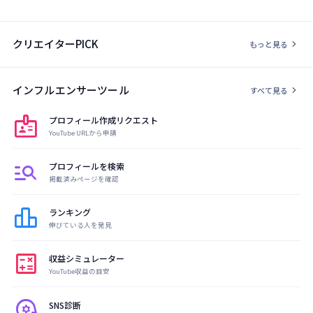
クリエイターPICK
chevron_right
もっと見る
インフルエンサーツール
chevron_right
すべて見る
badge
プロフィール作成リクエスト
YouTube URLから申請
manage_search
プロフィールを検索
掲載済みページを確認
leaderboard
ランキング
伸びている人を発見
calculate
収益シミュレーター
YouTube収益の目安
psychology
SNS診断