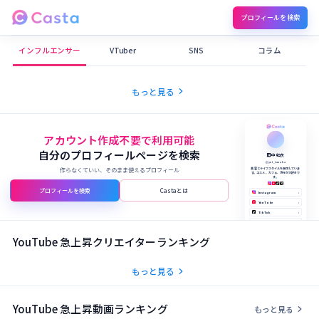
プロフィールを検索
Castaメディア
インフルエンサー
VTuber
SNS
コラム
chevron_right
もっと見る
アカウント作成不要で利用可能
自分のプロフィールページを検索
田中 結衣
@yui_tanaka
作らなくていい、そのまま使えるプロフィール
美容とライフスタイルを発信していま
す。コスメ、カフェ、旅行が大好きで
す。
プロフィールを検索
Castaとは
Instagram
›
YouTube
›
TikTok
›
X (Twitter)
›
公式サイト
›
YouTube 急上昇クリエイターランキング
chevron_right
もっと見る
YouTube 急上昇動画ランキング
chevron_right
もっと見る