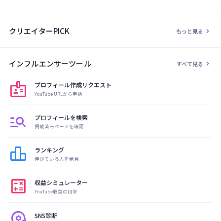
クリエイターPICK
chevron_right
もっと見る
インフルエンサーツール
chevron_right
すべて見る
badge
プロフィール作成リクエスト
YouTube URLから申請
manage_search
プロフィールを検索
掲載済みページを確認
leaderboard
ランキング
伸びている人を発見
calculate
収益シミュレーター
YouTube収益の目安
psychology
SNS診断