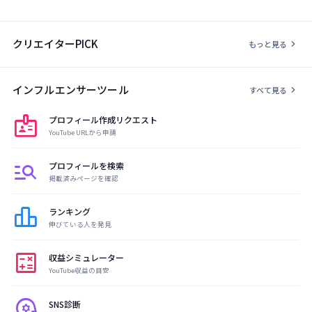
クリエイターPICK
chevron_right
もっと見る
インフルエンサーツール
chevron_right
すべて見る
badge
プロフィール作成リクエスト
YouTube URLから申請
manage_search
プロフィールを検索
掲載済みページを確認
leaderboard
ランキング
伸びている人を発見
calculate
収益シミュレーター
YouTube収益の目安
psychology
SNS診断