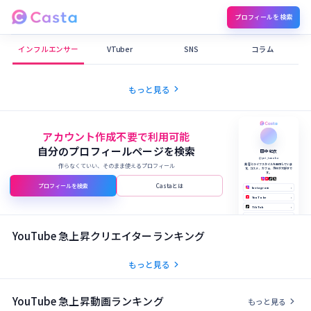
プロフィールを検索
Castaメディア
インフルエンサー
VTuber
SNS
コラム
chevron_right
もっと見る
アカウント作成不要で利用可能
自分のプロフィールページを検索
田中 結衣
@yui_tanaka
作らなくていい、そのまま使えるプロフィール
美容とライフスタイルを発信していま
す。コスメ、カフェ、旅行が大好きで
す。
プロフィールを検索
Castaとは
Instagram
›
YouTube
›
TikTok
›
X (Twitter)
›
公式サイト
›
YouTube 急上昇クリエイターランキング
chevron_right
もっと見る
YouTube 急上昇動画ランキング
chevron_right
もっと見る