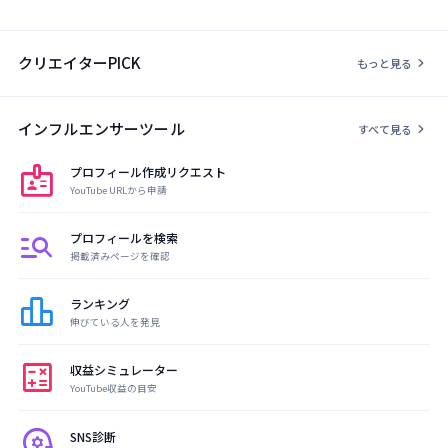
クリエイターPICK
chevron_right
もっと見る
インフルエンサーツール
chevron_right
すべて見る
badge
プロフィール作成リクエスト
YouTube URLから申請
manage_search
プロフィールを検索
掲載済みページを確認
leaderboard
ランキング
伸びている人を発見
calculate
収益シミュレーター
YouTube収益の目安
psychology
SNS診断