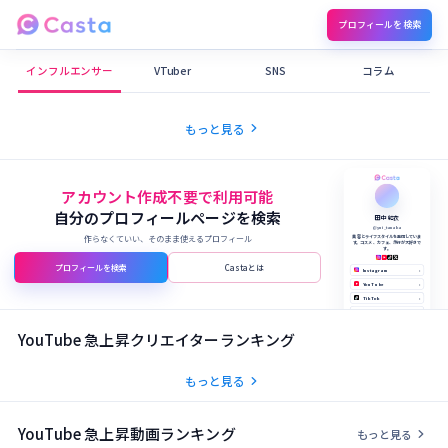
プロフィールを検索
Castaメディア
インフルエンサー
VTuber
SNS
コラム
chevron_right
もっと見る
アカウント作成不要で利用可能
自分のプロフィールページを検索
田中 結衣
@yui_tanaka
作らなくていい、そのまま使えるプロフィール
美容とライフスタイルを発信していま
す。コスメ、カフェ、旅行が大好きで
す。
プロフィールを検索
Castaとは
Instagram
›
YouTube
›
TikTok
›
X (Twitter)
›
公式サイト
›
YouTube 急上昇クリエイターランキング
chevron_right
もっと見る
YouTube 急上昇動画ランキング
chevron_right
もっと見る