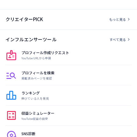
クリエイターPICK
chevron_right
もっと見る
インフルエンサーツール
chevron_right
すべて見る
badge
プロフィール作成リクエスト
YouTube URLから申請
manage_search
プロフィールを検索
掲載済みページを確認
leaderboard
ランキング
伸びている人を発見
calculate
収益シミュレーター
YouTube収益の目安
psychology
SNS診断