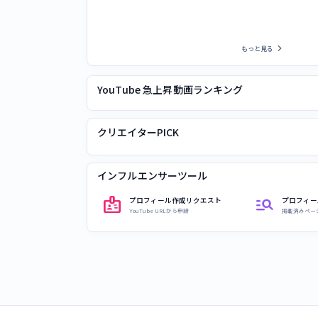
chevron_right
もっと見る
YouTube 急上昇動画ランキング
クリエイターPICK
インフルエンサーツール
badge
manage_search
プロフィール作成リクエスト
プロフィー
YouTube URLから申請
掲載済みペー