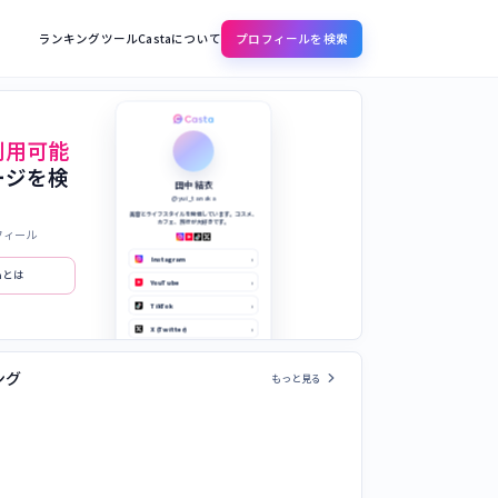
ランキング
ツール
Castaについて
プロフィールを検索
利用可能
ージを検
田中 結衣
@yui_tanaka
美容とライフスタイルを発信しています。コスメ、
カフェ、旅行が大好きです。
フィール
Instagram
›
taとは
YouTube
›
TikTok
›
X (Twitter)
›
公式サイト
›
chevron_right
ング
もっと見る