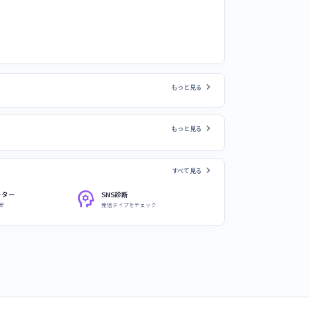
chevron_right
もっと見る
chevron_right
もっと見る
chevron_right
すべて見る
psychology
ーター
SNS診断
安
発信タイプをチェック