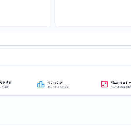
leaderboard
calculate
ルを検索
ランキング
収益シミュレ
ジを確認
伸びている人を発見
YouTube収益の目