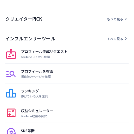
クリエイターPICK
chevron_right
もっと見る
インフルエンサーツール
chevron_right
すべて見る
badge
プロフィール作成リクエスト
YouTube URLから申請
manage_search
プロフィールを検索
掲載済みページを確認
leaderboard
ランキング
伸びている人を発見
calculate
収益シミュレーター
YouTube収益の目安
psychology
SNS診断