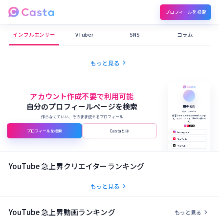
プロフィールを検索
Castaメディア
インフルエンサー
VTuber
SNS
コラム
chevron_right
もっと見る
アカウント作成不要で利用可能
自分のプロフィールページを検索
田中 結衣
@yui_tanaka
作らなくていい、そのまま使えるプロフィール
美容とライフスタイルを発信していま
す。コスメ、カフェ、旅行が大好きで
す。
プロフィールを検索
Castaとは
Instagram
›
YouTube
›
TikTok
›
X (Twitter)
›
公式サイト
›
YouTube 急上昇クリエイターランキング
chevron_right
もっと見る
YouTube 急上昇動画ランキング
chevron_right
もっと見る