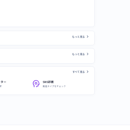
chevron_right
もっと見る
chevron_right
もっと見る
chevron_right
すべて見る
psychology
ーター
SNS診断
安
発信タイプをチェック