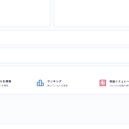
leaderboard
calculate
ルを検索
ランキング
収益シミュレ
ジを確認
伸びている人を発見
YouTube収益の目