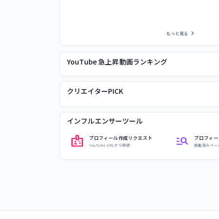
chevron_right
もっと見る
YouTube 急上昇動画ランキング
クリエイターPICK
インフルエンサーツール
badge
manage_search
プロフィール作成リクエスト
プロフィー
YouTube URLから申請
掲載済みペー