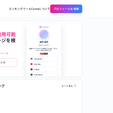
ランキング
ツール
Castaについて
プロフィールを検索
利用可能
ージを検
田中 結衣
@yui_tanaka
美容とライフスタイルを発信しています。コスメ、
カフェ、旅行が大好きです。
フィール
Instagram
›
taとは
YouTube
›
TikTok
›
X (Twitter)
›
公式サイト
›
chevron_right
ング
もっと見る