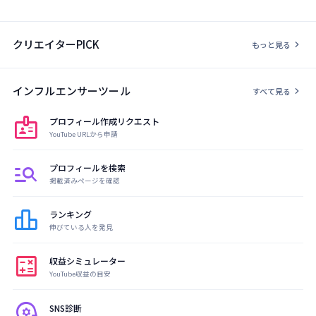
クリエイターPICK
chevron_right
もっと見る
インフルエンサーツール
chevron_right
すべて見る
badge
プロフィール作成リクエスト
YouTube URLから申請
manage_search
プロフィールを検索
掲載済みページを確認
leaderboard
ランキング
伸びている人を発見
calculate
収益シミュレーター
YouTube収益の目安
psychology
SNS診断