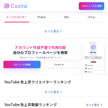
プロフィールを検索
Castaメディア
インフルエンサー
VTuber
SNS
コラム
chevron_right
もっと見る
アカウント作成不要で利用可能
自分のプロフィールページを検索
田中 結衣
@yui_tanaka
作らなくていい、そのまま使えるプロフィール
美容とライフスタイルを発信していま
す。コスメ、カフェ、旅行が大好きで
す。
プロフィールを検索
Castaとは
Instagram
›
YouTube
›
TikTok
›
X (Twitter)
›
公式サイト
›
YouTube 急上昇クリエイターランキング
chevron_right
もっと見る
YouTube 急上昇動画ランキング
chevron_right
もっと見る