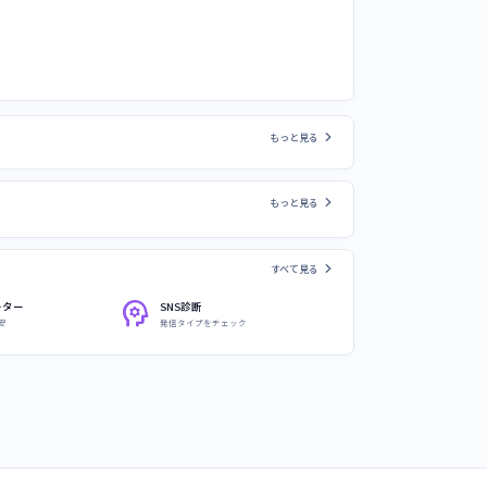
chevron_right
もっと見る
chevron_right
もっと見る
chevron_right
すべて見る
psychology
ーター
SNS診断
安
発信タイプをチェック