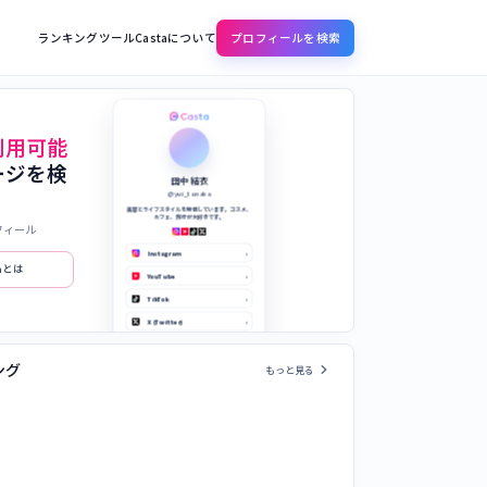
ランキング
ツール
Castaについて
プロフィールを検索
利用可能
ージを検
田中 結衣
@yui_tanaka
美容とライフスタイルを発信しています。コスメ、
カフェ、旅行が大好きです。
フィール
Instagram
›
taとは
YouTube
›
TikTok
›
X (Twitter)
›
公式サイト
›
chevron_right
ング
もっと見る