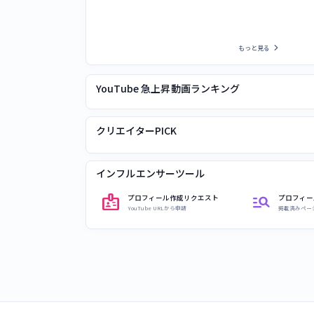
chevron_right
もっと見る
YouTube 急上昇動画ランキング
クリエイターPICK
インフルエンサーツール
badge
manage_search
プロフィール作成リクエスト
プロフィー
YouTube URLから申請
掲載済みペー