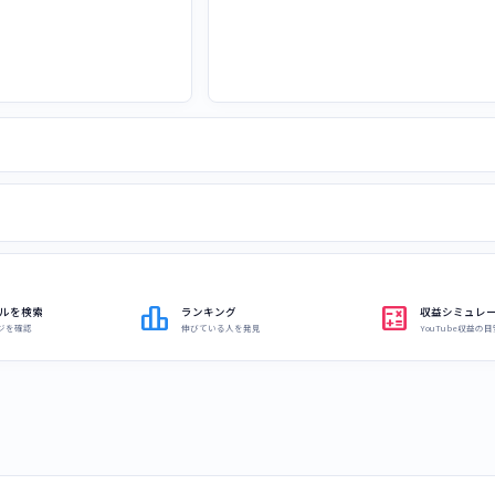
leaderboard
calculate
ルを検索
ランキング
収益シミュレ
ジを確認
伸びている人を発見
YouTube収益の目