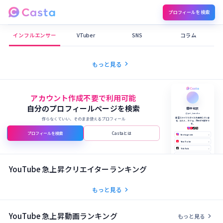
プロフィールを検索
Castaメディア
インフルエンサー
VTuber
SNS
コラム
chevron_right
もっと見る
アカウント作成不要で利用可能
自分のプロフィールページを検索
田中 結衣
@yui_tanaka
作らなくていい、そのまま使えるプロフィール
美容とライフスタイルを発信していま
す。コスメ、カフェ、旅行が大好きで
す。
プロフィールを検索
Castaとは
Instagram
›
YouTube
›
TikTok
›
X (Twitter)
›
公式サイト
›
YouTube 急上昇クリエイターランキング
chevron_right
もっと見る
YouTube 急上昇動画ランキング
chevron_right
もっと見る