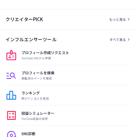
クリエイターPICK
chevron_right
もっと見る
インフルエンサーツール
chevron_right
すべて見る
badge
プロフィール作成リクエスト
YouTube URLから申請
manage_search
プロフィールを検索
掲載済みページを確認
leaderboard
ランキング
伸びている人を発見
calculate
収益シミュレーター
YouTube収益の目安
psychology
SNS診断