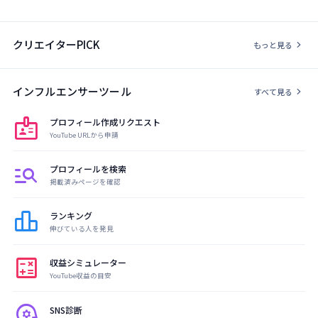
クリエイターPICK
chevron_right
もっと見る
インフルエンサーツール
chevron_right
すべて見る
badge
プロフィール作成リクエスト
YouTube URLから申請
manage_search
プロフィールを検索
掲載済みページを確認
leaderboard
ランキング
伸びている人を発見
calculate
収益シミュレーター
YouTube収益の目安
psychology
SNS診断