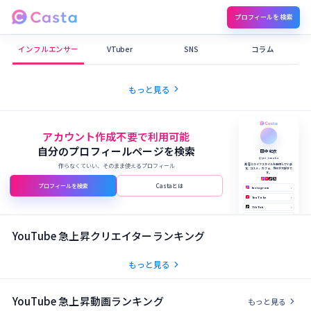
プロフィールを検索
Castaメディア
インフルエンサー
VTuber
SNS
コラム
chevron_right
もっと見る
アカウント作成不要で利用可能
自分のプロフィールページを検索
田中 結衣
@yui_tanaka
作らなくていい、そのまま使えるプロフィール
美容とライフスタイルを発信していま
す。コスメ、カフェ、旅行が大好きで
す。
プロフィールを検索
Castaとは
Instagram
›
YouTube
›
TikTok
›
X (Twitter)
›
公式サイト
›
YouTube 急上昇クリエイターランキング
chevron_right
もっと見る
YouTube 急上昇動画ランキング
chevron_right
もっと見る