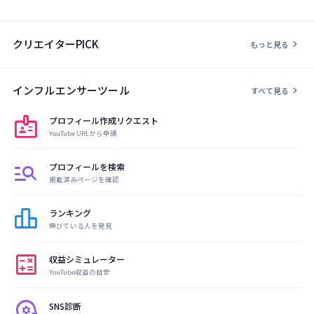
クリエイターPICK
chevron_right
もっと見る
インフルエンサーツール
chevron_right
すべて見る
badge
プロフィール作成リクエスト
YouTube URLから申請
manage_search
プロフィールを検索
掲載済みページを確認
leaderboard
ランキング
伸びている人を発見
calculate
収益シミュレーター
YouTube収益の目安
psychology
SNS診断