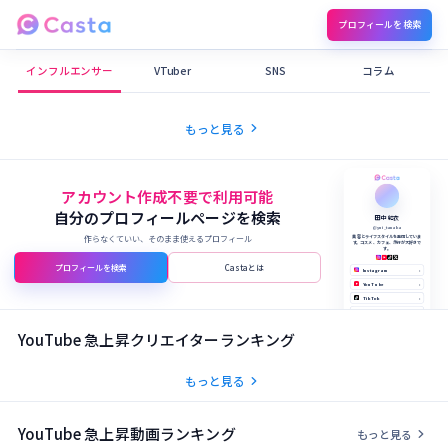
プロフィールを検索
Castaメディア
インフルエンサー
VTuber
SNS
コラム
chevron_right
もっと見る
アカウント作成不要で利用可能
自分のプロフィールページを検索
田中 結衣
@yui_tanaka
作らなくていい、そのまま使えるプロフィール
美容とライフスタイルを発信していま
す。コスメ、カフェ、旅行が大好きで
す。
プロフィールを検索
Castaとは
Instagram
›
YouTube
›
TikTok
›
X (Twitter)
›
公式サイト
›
YouTube 急上昇クリエイターランキング
chevron_right
もっと見る
YouTube 急上昇動画ランキング
chevron_right
もっと見る