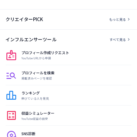
クリエイターPICK
chevron_right
もっと見る
インフルエンサーツール
chevron_right
すべて見る
badge
プロフィール作成リクエスト
YouTube URLから申請
manage_search
プロフィールを検索
掲載済みページを確認
leaderboard
ランキング
伸びている人を発見
calculate
収益シミュレーター
YouTube収益の目安
psychology
SNS診断