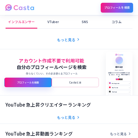
プロフィールを検索
Castaメディア
インフルエンサー
VTuber
SNS
コラム
chevron_right
もっと見る
アカウント作成不要で利用可能
自分のプロフィールページを検索
田中 結衣
@yui_tanaka
作らなくていい、そのまま使えるプロフィール
美容とライフスタイルを発信していま
す。コスメ、カフェ、旅行が大好きで
す。
プロフィールを検索
Castaとは
Instagram
›
YouTube
›
TikTok
›
X (Twitter)
›
公式サイト
›
YouTube 急上昇クリエイターランキング
chevron_right
もっと見る
YouTube 急上昇動画ランキング
chevron_right
もっと見る