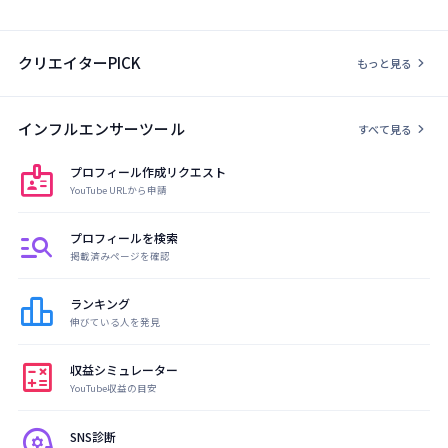
クリエイターPICK
chevron_right
もっと見る
インフルエンサーツール
chevron_right
すべて見る
badge
プロフィール作成リクエスト
YouTube URLから申請
manage_search
プロフィールを検索
掲載済みページを確認
leaderboard
ランキング
伸びている人を発見
calculate
収益シミュレーター
YouTube収益の目安
psychology
SNS診断