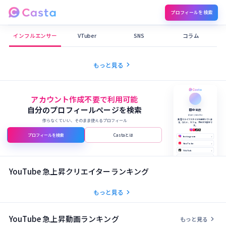
プロフィールを検索
Castaメディア
インフルエンサー
VTuber
SNS
コラム
chevron_right
もっと見る
アカウント作成不要で利用可能
自分のプロフィールページを検索
田中 結衣
@yui_tanaka
作らなくていい、そのまま使えるプロフィール
美容とライフスタイルを発信していま
す。コスメ、カフェ、旅行が大好きで
す。
プロフィールを検索
Castaとは
Instagram
›
YouTube
›
TikTok
›
X (Twitter)
›
公式サイト
›
YouTube 急上昇クリエイターランキング
chevron_right
もっと見る
YouTube 急上昇動画ランキング
chevron_right
もっと見る