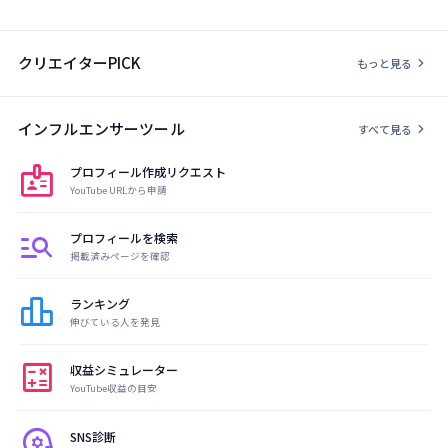
クリエイターPICK
chevron_right
もっと見る
インフルエンサーツール
chevron_right
すべて見る
badge
プロフィール作成リクエスト
YouTube URLから申請
manage_search
プロフィールを検索
掲載済みページを確認
leaderboard
ランキング
伸びている人を発見
calculate
収益シミュレーター
YouTube収益の目安
psychology
SNS診断