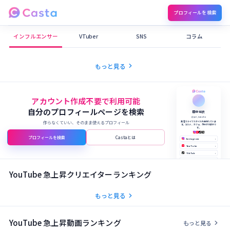
プロフィールを検索
Castaメディア
インフルエンサー
VTuber
SNS
コラム
chevron_right
もっと見る
アカウント作成不要で利用可能
自分のプロフィールページを検索
田中 結衣
@yui_tanaka
作らなくていい、そのまま使えるプロフィール
美容とライフスタイルを発信していま
す。コスメ、カフェ、旅行が大好きで
す。
プロフィールを検索
Castaとは
Instagram
›
YouTube
›
TikTok
›
X (Twitter)
›
公式サイト
›
YouTube 急上昇クリエイターランキング
chevron_right
もっと見る
YouTube 急上昇動画ランキング
chevron_right
もっと見る