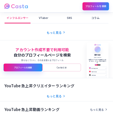
プロフィールを検索
Castaメディア
インフルエンサー
VTuber
SNS
コラム
chevron_right
もっと見る
アカウント作成不要で利用可能
自分のプロフィールページを検索
田中 結衣
@yui_tanaka
作らなくていい、そのまま使えるプロフィール
美容とライフスタイルを発信していま
す。コスメ、カフェ、旅行が大好きで
す。
プロフィールを検索
Castaとは
Instagram
›
YouTube
›
TikTok
›
X (Twitter)
›
公式サイト
›
YouTube 急上昇クリエイターランキング
chevron_right
もっと見る
YouTube 急上昇動画ランキング
chevron_right
もっと見る