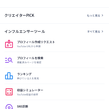
クリエイターPICK
chevron_right
もっと見る
インフルエンサーツール
chevron_right
すべて見る
badge
プロフィール作成リクエスト
YouTube URLから申請
manage_search
プロフィールを検索
掲載済みページを確認
leaderboard
ランキング
伸びている人を発見
calculate
収益シミュレーター
YouTube収益の目安
psychology
SNS診断