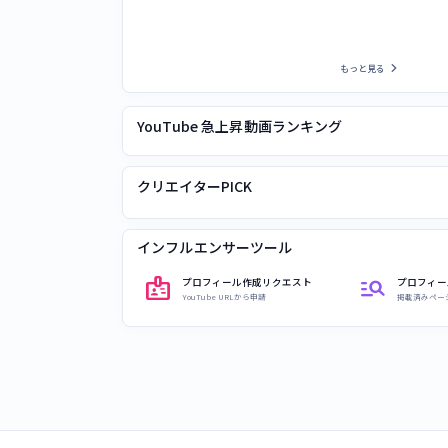
chevron_right
もっと見る
YouTube 急上昇動画ランキング
クリエイターPICK
インフルエンサーツール
badge
manage_search
プロフィール作成リクエスト
プロフィー
YouTube URLから申請
掲載済みペー