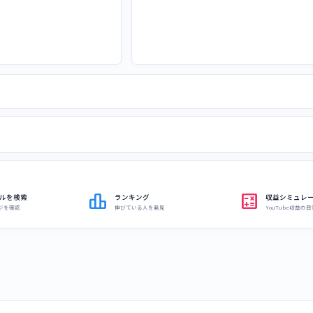
leaderboard
calculate
ルを検索
ランキング
収益シミュレ
ジを確認
伸びている人を発見
YouTube収益の目