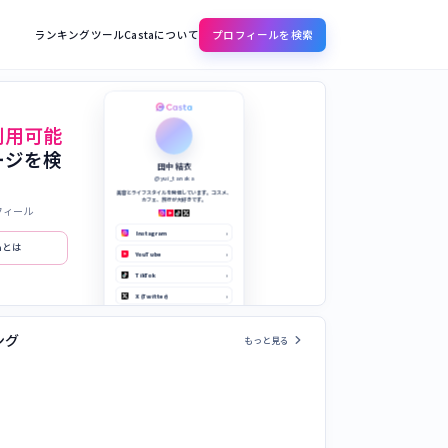
ランキング
ツール
Castaについて
プロフィールを検索
利用可能
ージを検
田中 結衣
@yui_tanaka
美容とライフスタイルを発信しています。コスメ、
カフェ、旅行が大好きです。
フィール
Instagram
›
taとは
YouTube
›
TikTok
›
X (Twitter)
›
公式サイト
›
chevron_right
ング
もっと見る