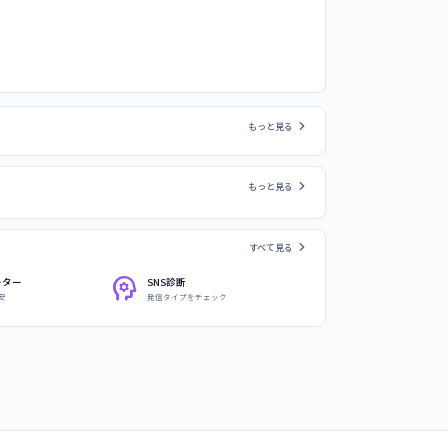
chevron_right
もっと見る
chevron_right
もっと見る
chevron_right
すべて見る
psychology
ーター
SNS診断
安
発信タイプをチェック