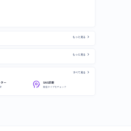
chevron_right
もっと見る
chevron_right
もっと見る
chevron_right
すべて見る
psychology
ーター
SNS診断
安
発信タイプをチェック