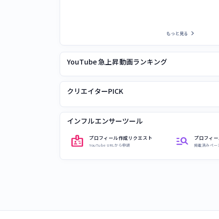
chevron_right
もっと見る
YouTube 急上昇動画ランキング
クリエイターPICK
インフルエンサーツール
badge
manage_search
プロフィール作成リクエスト
プロフィー
YouTube URLから申請
掲載済みペー