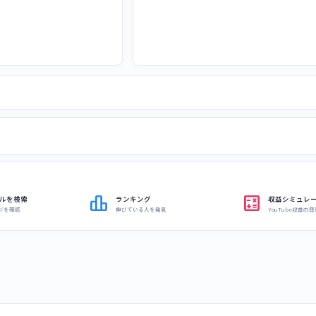
leaderboard
calculate
ルを検索
ランキング
収益シミュレ
ジを確認
伸びている人を発見
YouTube収益の目