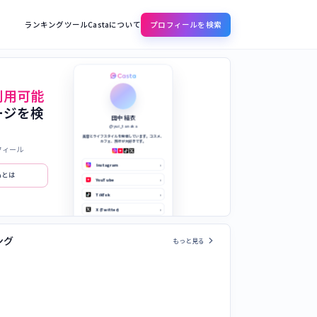
ランキング
ツール
Castaについて
プロフィールを検索
利用可能
ージを検
田中 結衣
@yui_tanaka
美容とライフスタイルを発信しています。コスメ、
カフェ、旅行が大好きです。
フィール
Instagram
›
taとは
YouTube
›
TikTok
›
X (Twitter)
›
公式サイト
›
chevron_right
ング
もっと見る