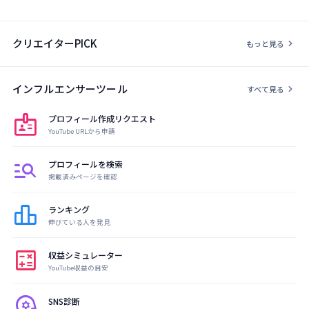
クリエイターPICK
chevron_right
もっと見る
インフルエンサーツール
chevron_right
すべて見る
badge
プロフィール作成リクエスト
YouTube URLから申請
manage_search
プロフィールを検索
掲載済みページを確認
leaderboard
ランキング
伸びている人を発見
calculate
収益シミュレーター
YouTube収益の目安
psychology
SNS診断