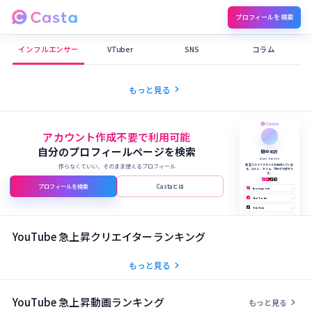
プロフィールを検索
Castaメディア
インフルエンサー
VTuber
SNS
コラム
chevron_right
もっと見る
アカウント作成不要で利用可能
自分のプロフィールページを検索
田中 結衣
@yui_tanaka
作らなくていい、そのまま使えるプロフィール
美容とライフスタイルを発信していま
す。コスメ、カフェ、旅行が大好きで
す。
プロフィールを検索
Castaとは
Instagram
›
YouTube
›
TikTok
›
X (Twitter)
›
公式サイト
›
YouTube 急上昇クリエイターランキング
chevron_right
もっと見る
YouTube 急上昇動画ランキング
chevron_right
もっと見る