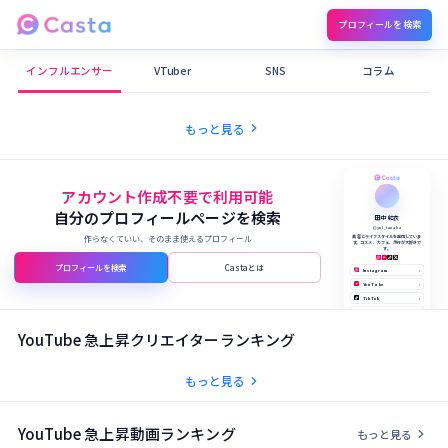
プロフィールを検索
Castaメディア
インフルエンサー
VTuber
SNS
コラム
chevron_right
もっと見る
アカウント作成不要で利用可能
自分のプロフィールページを検索
田中 結衣
@yui_tanaka
作らなくていい、そのまま使えるプロフィール
美容とライフスタイルを発信していま
す。コスメ、カフェ、旅行が大好きで
す。
プロフィールを検索
Castaとは
Instagram
›
YouTube
›
TikTok
›
X (Twitter)
›
公式サイト
›
YouTube 急上昇クリエイターランキング
chevron_right
もっと見る
YouTube 急上昇動画ランキング
chevron_right
もっと見る