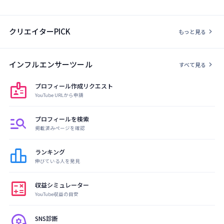
クリエイターPICK
chevron_right
もっと見る
インフルエンサーツール
chevron_right
すべて見る
badge
プロフィール作成リクエスト
YouTube URLから申請
manage_search
プロフィールを検索
掲載済みページを確認
leaderboard
ランキング
伸びている人を発見
calculate
収益シミュレーター
YouTube収益の目安
psychology
SNS診断