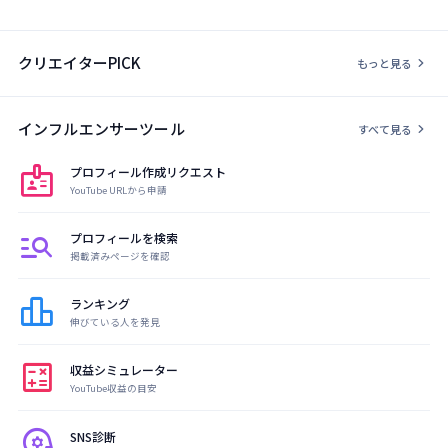
クリエイターPICK
chevron_right
もっと見る
インフルエンサーツール
chevron_right
すべて見る
badge
プロフィール作成リクエスト
YouTube URLから申請
manage_search
プロフィールを検索
掲載済みページを確認
leaderboard
ランキング
伸びている人を発見
calculate
収益シミュレーター
YouTube収益の目安
psychology
SNS診断