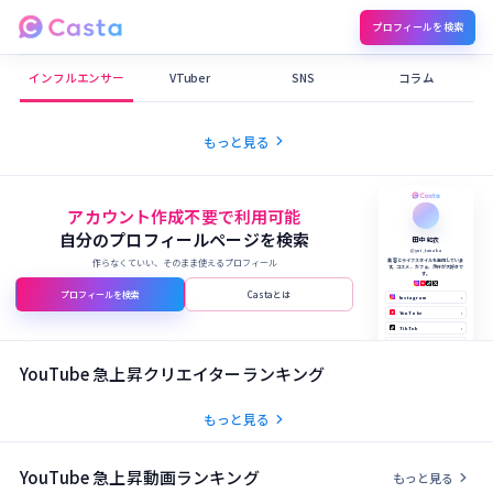
プロフィールを検索
Castaメディア
インフルエンサー
VTuber
SNS
コラム
chevron_right
もっと見る
アカウント作成不要で利用可能
自分のプロフィールページを検索
田中 結衣
@yui_tanaka
作らなくていい、そのまま使えるプロフィール
美容とライフスタイルを発信していま
す。コスメ、カフェ、旅行が大好きで
す。
プロフィールを検索
Castaとは
Instagram
›
YouTube
›
TikTok
›
X (Twitter)
›
公式サイト
›
YouTube 急上昇クリエイターランキング
chevron_right
もっと見る
YouTube 急上昇動画ランキング
chevron_right
もっと見る