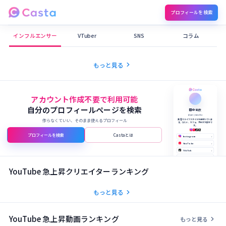
プロフィールを検索
Castaメディア
インフルエンサー
VTuber
SNS
コラム
chevron_right
もっと見る
アカウント作成不要で利用可能
自分のプロフィールページを検索
田中 結衣
@yui_tanaka
作らなくていい、そのまま使えるプロフィール
美容とライフスタイルを発信していま
す。コスメ、カフェ、旅行が大好きで
す。
プロフィールを検索
Castaとは
Instagram
›
YouTube
›
TikTok
›
X (Twitter)
›
公式サイト
›
YouTube 急上昇クリエイターランキング
chevron_right
もっと見る
YouTube 急上昇動画ランキング
chevron_right
もっと見る