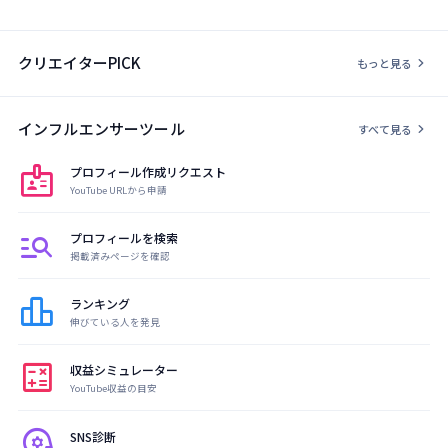
クリエイターPICK
chevron_right
もっと見る
インフルエンサーツール
chevron_right
すべて見る
badge
プロフィール作成リクエスト
YouTube URLから申請
manage_search
プロフィールを検索
掲載済みページを確認
leaderboard
ランキング
伸びている人を発見
calculate
収益シミュレーター
YouTube収益の目安
psychology
SNS診断