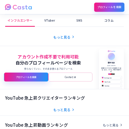
プロフィールを検索
Castaメディア
インフルエンサー
VTuber
SNS
コラム
chevron_right
もっと見る
アカウント作成不要で利用可能
自分のプロフィールページを検索
田中 結衣
@yui_tanaka
作らなくていい、そのまま使えるプロフィール
美容とライフスタイルを発信していま
す。コスメ、カフェ、旅行が大好きで
す。
プロフィールを検索
Castaとは
Instagram
›
YouTube
›
TikTok
›
X (Twitter)
›
公式サイト
›
YouTube 急上昇クリエイターランキング
chevron_right
もっと見る
YouTube 急上昇動画ランキング
chevron_right
もっと見る