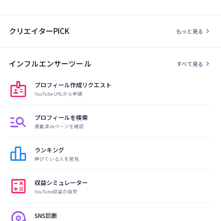
クリエイターPICK
chevron_right
もっと見る
インフルエンサーツール
chevron_right
すべて見る
badge
プロフィール作成リクエスト
YouTube URLから申請
manage_search
プロフィールを検索
掲載済みページを確認
leaderboard
ランキング
伸びている人を発見
calculate
収益シミュレーター
YouTube収益の目安
psychology
SNS診断