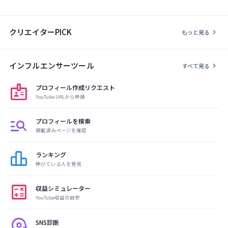
クリエイターPICK
chevron_right
もっと見る
インフルエンサーツール
chevron_right
すべて見る
badge
プロフィール作成リクエスト
YouTube URLから申請
manage_search
プロフィールを検索
掲載済みページを確認
leaderboard
ランキング
伸びている人を発見
calculate
収益シミュレーター
YouTube収益の目安
psychology
SNS診断