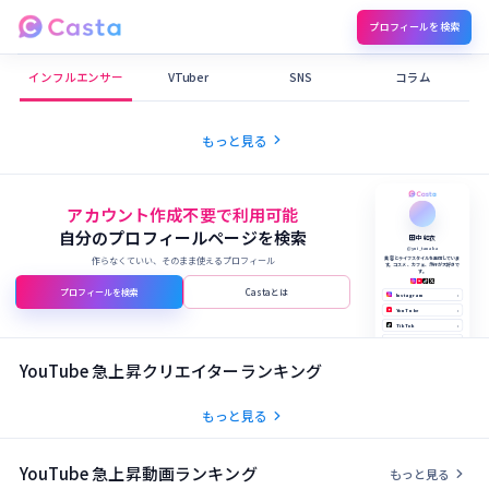
プロフィールを検索
Castaメディア
インフルエンサー
VTuber
SNS
コラム
chevron_right
もっと見る
アカウント作成不要で利用可能
自分のプロフィールページを検索
田中 結衣
@yui_tanaka
作らなくていい、そのまま使えるプロフィール
美容とライフスタイルを発信していま
す。コスメ、カフェ、旅行が大好きで
す。
プロフィールを検索
Castaとは
Instagram
›
YouTube
›
TikTok
›
X (Twitter)
›
公式サイト
›
YouTube 急上昇クリエイターランキング
chevron_right
もっと見る
YouTube 急上昇動画ランキング
chevron_right
もっと見る