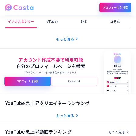
プロフィールを検索
Castaメディア
インフルエンサー
VTuber
SNS
コラム
chevron_right
もっと見る
アカウント作成不要で利用可能
自分のプロフィールページを検索
田中 結衣
@yui_tanaka
作らなくていい、そのまま使えるプロフィール
美容とライフスタイルを発信していま
す。コスメ、カフェ、旅行が大好きで
す。
プロフィールを検索
Castaとは
Instagram
›
YouTube
›
TikTok
›
X (Twitter)
›
公式サイト
›
YouTube 急上昇クリエイターランキング
chevron_right
もっと見る
YouTube 急上昇動画ランキング
chevron_right
もっと見る