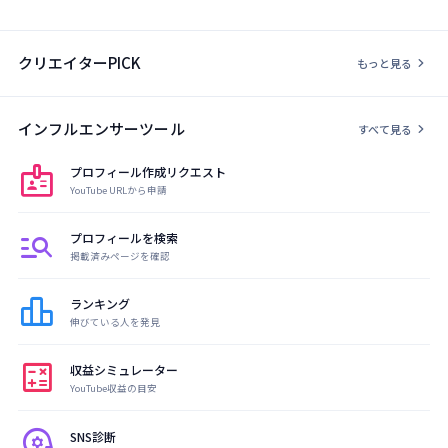
クリエイターPICK
chevron_right
もっと見る
インフルエンサーツール
chevron_right
すべて見る
badge
プロフィール作成リクエスト
YouTube URLから申請
manage_search
プロフィールを検索
掲載済みページを確認
leaderboard
ランキング
伸びている人を発見
calculate
収益シミュレーター
YouTube収益の目安
psychology
SNS診断