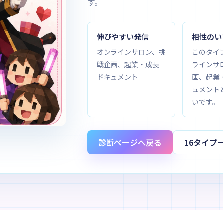
す。
伸びやすい発信
相性のい
オンラインサロン、挑
このタイ
戦企画、起業・成長
ラインサ
ドキュメント
画、起業
ュメント
いです。
診断ページへ戻る
16タイプ