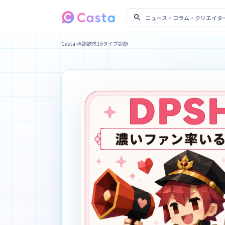
search
ニュース・コラム・クリ
Casta
›
承認欲求16タイプ診断