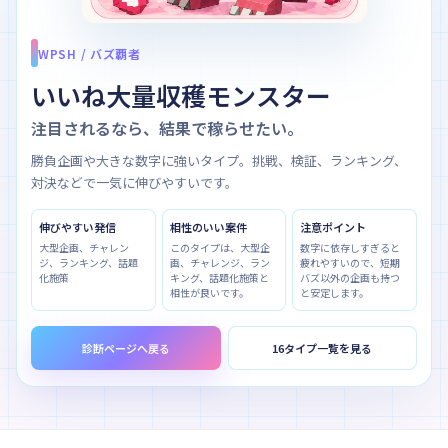
WPSH / バズ覇者
いいね大量収穫モンスター
注目されるなら、結果で稼らせたい。
勝負企画や大きな数字に強いタイプ。挑戦、検証、ランキング、
対決などで一気に伸びやすいです。
伸びやすい発信
相性のいい案件
注意ポイント
大型企画、チャレン
このタイプは、大型企
数字に依存しすぎると
ジ、ランキング、話題
画、チャレンジ、ラン
疲れやすいので、短期
化施策
キング、話題化施策と
バズ以外の企画も持つ
相性が良いです。
と安定します。
診断ページへ戻る
16タイプ一覧を見る